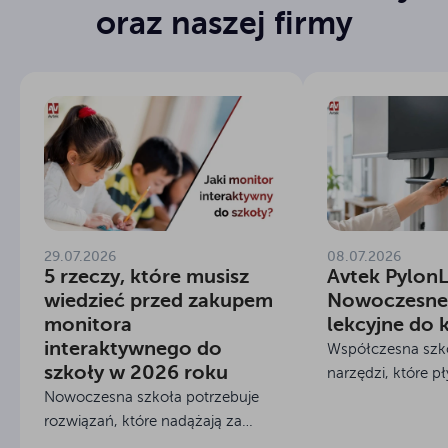
oraz naszej firmy
29.07.2026
08.07.2026
5 rzeczy, które musisz
Avtek PylonL
wiedzieć przed zakupem
Nowoczesne
monitora
lekcyjne do 
interaktywnego do
Współczesna szko
szkoły w 2026 roku
narzędzi, które pł
Nowoczesna szkoła potrzebuje
cyfrowy z tradyc
rozwiązań, które nadążają za
nauczania. Odpow
uczniami i ułatwiają pracę
potrzeby jest Avte