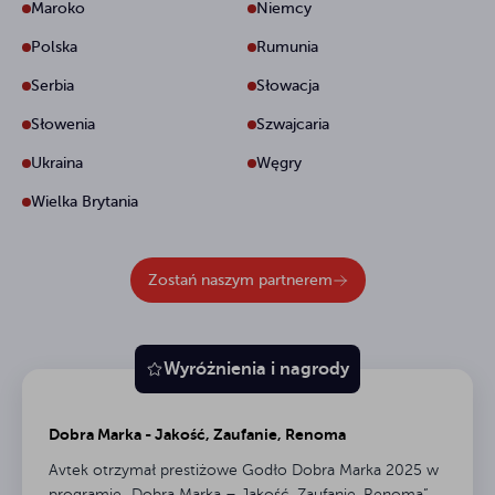
Maroko
Niemcy
Polska
Rumunia
Serbia
Słowacja
Słowenia
Szwajcaria
Ukraina
Węgry
Wielka Brytania
Zostań naszym partnerem
Wyróżnienia i nagrody
Dobra Marka - Jakość, Zaufanie, Renoma
Avtek otrzymał prestiżowe Godło Dobra Marka 2025 w
programie „Dobra Marka – Jakość, Zaufanie, Renoma”.