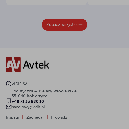
nauczycielom. Cyfrowa tablica w
Wings, czyli ści
klasie stała się już standardem, ale
system...
wybór odpowiedniego sprzętu
Zobacz wszystkie
bywa wyzwaniem....
VIDIS SA
Logistyczna 4, Bielany Wrocławskie
55-040 Kobierzyce
+48 71 33 880 10
handlowy@vidis.pl
Inspiruj
|
Zachęcaj
|
Prowadź