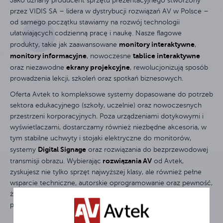
Jako uznany producent sprzętu prezentacyjnego stworzony
przez VIDIS SA – lidera w dystrybucji rozwiązań AV w Polsce –
od samego początku stawiamy na rozwój technologii
ułatwiających codzienną pracę i naukę. Nasze flagowe
monitory interaktywne
produkty, takie jak zaawansowane
,
monitory informacyjne
tablice interaktywne
, nowoczesne
Monitor interaktywny Avtek TS 8 Connect 86
Tablica interaktywna Avtek TT-BOARD 90 Pro
ekrany projekcyjne
oraz niezawodne
, rewolucjonizują sposób
prowadzenia lekcji, szkoleń oraz spotkań biznesowych.
Oferta Avtek to kompleksowe systemy dopasowane do potrzeb
sektora edukacyjnego (szkoły, uczelnie) oraz nowoczesnych
przestrzeni korporacyjnych. Poza urządzeniami dotykowymi i
wyświetlaczami, dostarczamy również niezbędne akcesoria, w
tym stabilne uchwyty i stojaki elektryczne do monitorów,
Digital Signage
systemy
oraz rozwiązania do bezprzewodowej
rozwiązania AV
transmisji obrazu. Wybierając
od Avtek,
zyskujesz nie tylko sprzęt najwyższej klasy, ale również pełne
wsparcie techniczne, autorskie oprogramowanie oraz pewność,
że Twoje prezentacje multimedialne wejdą na zupełnie nowy
poziom zaangażowania odbiorców.
Ekran elektryczny Avtek Business Electric 300P
Avtek TS Mobile Stand Next3