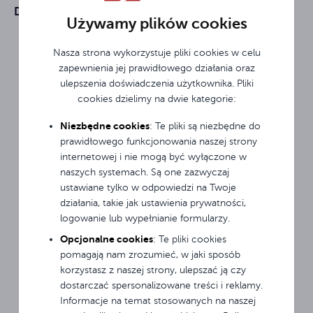
Dowiedz się więcej
Używamy plików cookies
Nasza strona wykorzystuje pliki cookies w celu
zapewnienia jej prawidłowego działania oraz
Partnerów handlowych
789
ulepszenia doświadczenia użytkownika. Pliki
cookies dzielimy na dwie kategorie:
Niezbędne cookies
: Te pliki są niezbędne do
Obsługiwane kraje
prawidłowego funkcjonowania naszej strony
19
internetowej i nie mogą być wyłączone w
naszych systemach. Są one zazwyczaj
ustawiane tylko w odpowiedzi na Twoje
Wolumen sprzedaży
64 mln EUR
działania, takie jak ustawienia prywatności,
Szafka do ładowania laptopów Avtek Charging
Avtek aktywny kabel HDMI 10m
logowanie lub wypełnianie formularzy.
Cart 20
Opcjonalne cookies
: Te pliki cookies
Sprzedanych produktów
pomagają nam zrozumieć, w jaki sposób
274 000
korzystasz z naszej strony, ulepszać ją czy
dostarczać spersonalizowane treści i reklamy.
Informacje na temat stosowanych na naszej