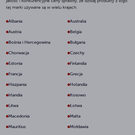
jakość i konkurencyjne ceny sprawiły, że dzisiaj produkty z logo
tej marki używane są w wielu krajach.
Albania
Australia
Austria
Belgia
Bośnia i Hercegowina
Bułgaria
Chorwacja
Czechy
Estonia
Finlandia
Francja
Grecja
Hiszpania
Holandia
Irlandia
Kosowo
Litwa
Łotwa
Macedonia
Malta
Mauritius
Mołdawia