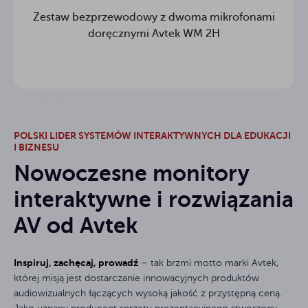
Zestaw bezprzewodowy z dwoma mikrofonami
doręcznymi Avtek WM 2H
POLSKI LIDER SYSTEMÓW INTERAKTYWNYCH DLA EDUKACJI
I BIZNESU
Nowoczesne monitory
Monitor interaktywny Avtek TS 8.1 Mate G 65
interaktywne i rozwiązania
AV od Avtek
Monitor interaktywny Avtek TS 8 Lite G 75
Inspiruj, zachęcaj, prowadź
– tak brzmi motto marki Avtek,
której misją jest dostarczanie innowacyjnych produktów
audiowizualnych łączących wysoką jakość z przystępną ceną.