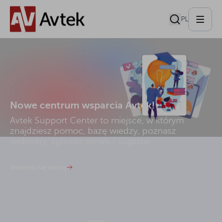
PL
Nowe centrum wsparcia Avtek!
Avtek Support Center to miejsce, w którym
znajdziesz pomoc, bazę wiedzy, poznasz
webinary, zgłosisz serwis i sugestie.
Dowiedz się więcej