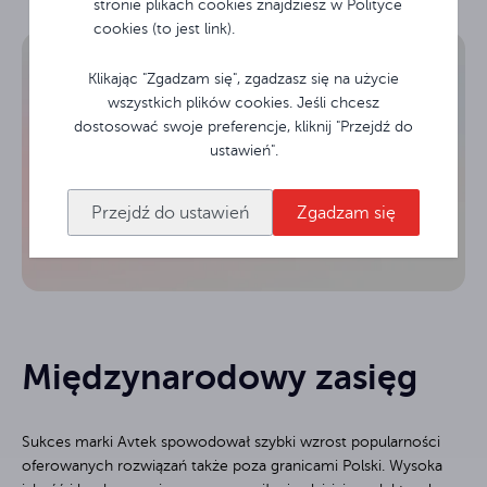
stronie plikach cookies znajdziesz w Polityce
cookies (to jest link).
Skorzystaj z pełnego
Klikając "Zgadzam się", zgadzasz się na użycie
wszystkich plików cookies. Jeśli chcesz
wsparcia Avtek
dostosować swoje preferencje, kliknij "Przejdź do
ustawień".
Support Center
Przejdź do ustawień
Zgadzam się
Zarejestruj się
Międzynarodowy zasięg
Sukces marki Avtek spowodował szybki wzrost popularności
oferowanych rozwiązań także poza granicami Polski. Wysoka