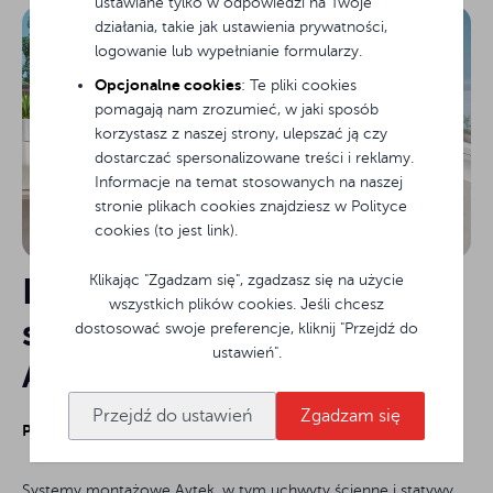
ustawiane tylko w odpowiedzi na Twoje
działania, takie jak ustawienia prywatności,
logowanie lub wypełnianie formularzy.
Opcjonalne cookies
: Te pliki cookies
pomagają nam zrozumieć, w jaki sposób
korzystasz z naszej strony, ulepszać ją czy
dostarczać spersonalizowane treści i reklamy.
Informacje na temat stosowanych na naszej
stronie plikach cookies znajdziesz w Polityce
cookies (to jest link).
Dlaczego warto wybrać
Klikając "Zgadzam się", zgadzasz się na użycie
wszystkich plików cookies. Jeśli chcesz
systemy montażowe
dostosować swoje preferencje, kliknij "Przejdź do
ustawień".
Avtek?
Przejdź do ustawień
Zgadzam się
Profesjonalny Montaż
Systemy montażowe Avtek, w tym uchwyty ścienne i statywy,