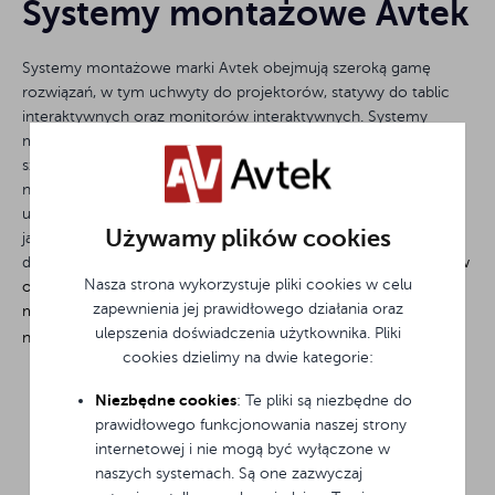
Systemy montażowe Avtek
Systemy montażowe marki Avtek obejmują szeroką gamę
rozwiązań, w tym uchwyty do projektorów, statywy do tablic
interaktywnych oraz monitorów interaktywnych. Systemy
montażowe marki Avtek to doskonały wybór dla każdego, kto
szuka niezawodnych i funkcjonalnych rozwiązań wspierających
nowoczesne technologie w edukacji, biznesie czy codziennym
użytkowaniu. Produkty tej marki charakteryzują się wysoką
Używamy plików cookies
jakością wykonania, co gwarantuje ich trwałość i
długowieczność.
Wytrzymałe konstrukcje uchwytów, statywów
Nasza strona wykorzystuje pliki cookies w celu
oraz pozostałych elementów montażowych zaprojektowano z
zapewnienia jej prawidłowego działania oraz
myślą o intensywnym użytkowaniu, co gwarantuje ich
ulepszenia doświadczenia użytkownika. Pliki
niezawodność i bezproblemowe użytkowanie przez wiele lat.
cookies dzielimy na dwie kategorie:
Niezbędne cookies
: Te pliki są niezbędne do
prawidłowego funkcjonowania naszej strony
internetowej i nie mogą być wyłączone w
naszych systemach. Są one zazwyczaj