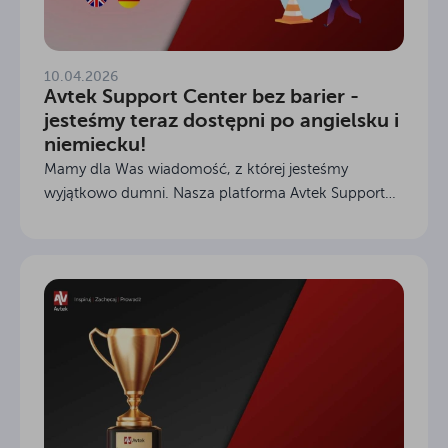
10.04.2026
Avtek Support Center bez barier -
jesteśmy teraz dostępni po angielsku i
niemiecku!
Mamy dla Was wiadomość, z której jesteśmy
wyjątkowo dumni. Nasza platforma Avtek Support
Center właśnie zrobiła duży krok naprzód. Od
początku przyświecał nam jeden cel: stworzenie
miejsca, gdzie...