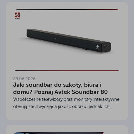
system...
29.06.2026
Jaki soundbar do szkoły, biura i
domu? Poznaj Avtek Soundbar 80
Współczesne telewizory oraz monitory interaktywne
oferują zachwycającą jakość obrazu, jednak ich
producenci rzadko kiedy mogą pochwalić się równie
dobrym nagłośnieniem. Smukła konstrukcja
nowoczesnych...