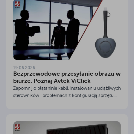
19.06.2026
Bezprzewodowe przesyłanie obrazu w
biurze. Poznaj Avtek ViClick
Zapomnij o plątaninie kabli, instalowaniu uciążliwych
sterowników i problemach z konfiguracją sprzętu
przed ważnym wystąpieniem. Nowoczesne
środowisko biznesowe wymaga elastyczności,
szybkości i...