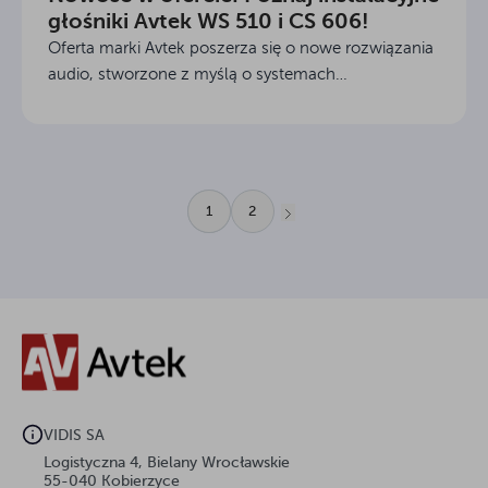
głośniki Avtek WS 510 i CS 606!
Oferta marki Avtek poszerza się o nowe rozwiązania
audio, stworzone z myślą o systemach
nagłośnieniowych. Nowe modele naścienne i
sufitowe to dowód na to, że satysfakcjonujące
parametry akustyczne i...
1
2
VIDIS SA
Logistyczna 4, Bielany Wrocławskie
55-040 Kobierzyce