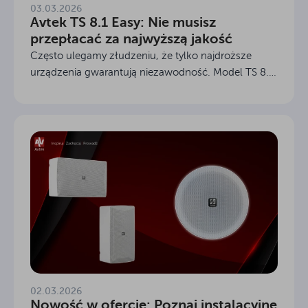
03.03.2026
Avtek TS 8.1 Easy: Nie musisz
przepłacać za najwyższą jakość
Często ulegamy złudzeniu, że tylko najdroższe
urządzenia gwarantują niezawodność. Model TS 8.1
Easy skutecznie obala ten mit, oferując złoty środek
między zaawansowanymi funkcjami a rozsądnym...
02.03.2026
Nowość w ofercie: Poznaj instalacyjne