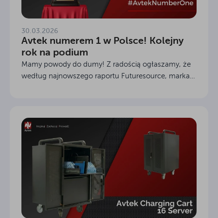
30.03.2026
Avtek numerem 1 w Polsce! Kolejny
rok na podium
Mamy powody do dumy! Z radością ogłaszamy, że
według najnowszego raportu Futuresource, marka
Avtek utrzymała pozycję lidera na rynku monitorów
interaktywnych w Polsce.To wyróżnienie jest dla
nas...