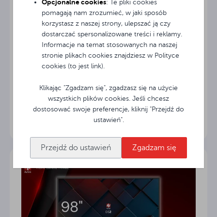
Opcjonalne cookies
: Te pliki cookies
pomagają nam zrozumieć, w jaki sposób
korzystasz z naszej strony, ulepszać ją czy
dostarczać spersonalizowane treści i reklamy.
Informacje na temat stosowanych na naszej
stronie plikach cookies znajdziesz w Polityce
24.04.2026
cookies (to jest link).
Mobilność i ergonomia bez
kompromisów: Poznaj Avtek TS
Klikając "Zgadzam się", zgadzasz się na użycie
Electric Stand Light
wszystkich plików cookies. Jeśli chcesz
Współczesne sale lekcyjne i biura wymagają
dostosować swoje preferencje, kliknij "Przejdź do
rozwiązań, które nadążają za dynamiką pracy.
ustawień".
Statycznie zamontowany monitor to często
ograniczenie, dlatego wprowadziliśmy na rynek
Przejdź do ustawień
Zgadzam się
model TS Electric Stand...