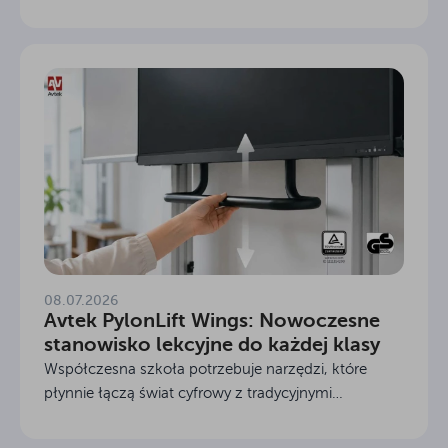
nauczycielom. Cyfrowa tablica w klasie stała się już
standardem, ale wybór odpowiedniego sprzętu
bywa wyzwaniem....
08.07.2026
Avtek PylonLift Wings: Nowoczesne
stanowisko lekcyjne do każdej klasy
Współczesna szkoła potrzebuje narzędzi, które
płynnie łączą świat cyfrowy z tradycyjnymi
metodami nauczania. Odpowiedzią na te potrzeby
jest Avtek PylonLift Wings, czyli ścienno-podłogowy