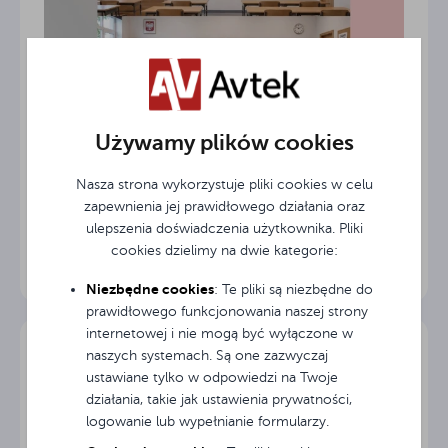
Używamy plików cookies
18.05.2026
Nowoczesne wyposażenie sal
lekcyjnych: Jak Avtek FrameWings
Nasza strona wykorzystuje pliki cookies w celu
zmienia oblicze tablicy szkolnej?
zapewnienia jej prawidłowego działania oraz
ulepszenia doświadczenia użytkownika. Pliki
Przez ostatnie lata monitory interaktywne na dobre
cookies dzielimy na dwie kategorie:
zadomowiły się w polskich placówkach
edukacyjnych. Choć cyfrowe ekrany
Niezbędne cookies
: Te pliki są niezbędne do
zrewolucjonizowały sposób prowadzenia zajęć,
prawidłowego funkcjonowania naszej strony
nauczyciele szybko zderzyli się z...
internetowej i nie mogą być wyłączone w
naszych systemach. Są one zazwyczaj
ustawiane tylko w odpowiedzi na Twoje
działania, takie jak ustawienia prywatności,
logowanie lub wypełnianie formularzy.