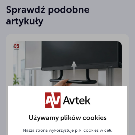
Sprawdź podobne
artykuły
08.07.2026
Używamy plików cookies
Avtek PylonLift Wings: Nowoczesne
stanowisko lekcyjne do każdej klasy
Nasza strona wykorzystuje pliki cookies w celu
Współczesna szkoła potrzebuje narzędzi, które płynnie