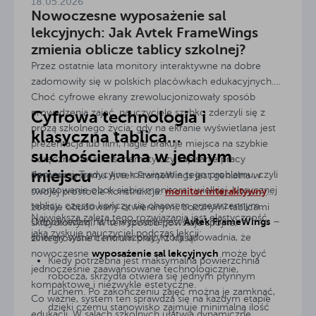
18.05.2026
Nowoczesne wyposażenie sal
lekcyjnych: Jak Avtek FrameWings
zmienia oblicze tablicy szkolnej?
Przez ostatnie lata monitory interaktywne na dobre
zadomowiły się w polskich placówkach edukacyjnych.
Choć cyfrowe ekrany zrewolucjonizowały sposób
prowadzenia zajęć, nauczyciele szybko zderzyli się z
Cyfrowa technologia i
prozą szkolnego życia: gdy na ekranie wyświetlana jest
klasyczna tablica
prezentacja lub film, nagle brakuje miejsca na szybkie
suchościeralna w jednym
odręczne notatki, schematy czy zapisanie pracy
miejscu
domowej. Tradycyjne rozwiązanie tego problemu, czyli
Sercem systemu Avtek FrameWings jest genialna w
montowanie obok siebie monitora i wielkiej, klasycznej
monitor interaktywny
swojej prostocie konstrukcja:
tablicy, często kończy się chaosem przestrzennym.
zostaje obudowany otwieranymi, bocznymi tablicami
Największą zaletą tego rozwiązania jest elastyczność,
Avtek FrameWings
Odpowiedzią na to wyzwanie jest
–
skrzydłowymi. W ten sposób powstaje spójne,
jaką zyskuje nauczyciel podczas lekcji:
ścienny system montażowy, który udowadnia, że
zintegrowane centrum pracy z klasą.
wyposażenie sal lekcyjnych
nowoczesne
może być
Kiedy potrzebna jest maksymalna powierzchnia
jednocześnie zaawansowane technologicznie,
robocza, skrzydła otwiera się jednym płynnym
kompaktowe i niezwykle estetyczne.
ruchem. Po zakończeniu zajęć można je zamknąć,
Co ważne, system ten sprawdza się na każdym etapie
dzięki czemu stanowisko zajmuje minimalną ilość
edukacji. W salach szkolnych ułatwia dynamiczne