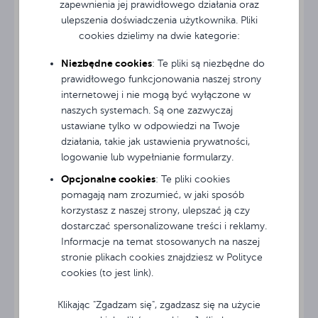
zapewnienia jej prawidłowego działania oraz
łączą świat cyfrowy z tradycyjnymi metodami nauczania.
ulepszenia doświadczenia użytkownika. Pliki
Avtek PylonLift Wings
Odpowiedzią na te potrzeby jest
,
cookies dzielimy na dwie kategorie:
Tradycja spotyka
ścienno-podłogowy system montażowy
czyli
monitorach interaktywnych
stworzony z myślą o
. To
nowoczesność w jednym
Niezbędne cookies
: Te pliki są niezbędne do
rozwiązanie tworzy kompletne i wygodne miejsce do
miejscu
prawidłowego funkcjonowania naszej strony
prowadzenia lekcji, prezentacji oraz angażujących
internetowej i nie mogą być wyłączone w
Avtek PylonLift Wings
System
to świetne połączenie
ćwiczeń grupowych.
naszych systemach. Są one zazwyczaj
monitora interaktywnego
funkcjonalności
z wygodą
ustawiane tylko w odpowiedzi na Twoje
klasycznej tablicy szkolnej. W centralnej części znajduje
działania, takie jak ustawienia prywatności,
monitor służy do wyświetlania
Podczas gdy
się miejsce przeznaczone na monitor, natomiast po obu
logowanie lub wypełnianie formularzy.
materiałów
boczne
, modeli czy interaktywnych zadań,
boczne tablice
jego stronach umieszczono
tablice
Opcjonalne cookies
pozwalają na bieżąco zapisywać wzory, notatki i
: Te pliki cookies
skrzydłowe
. Dzięki temu nauczyciel zyskuje dodatkową
najważniejsze wnioski z lekcji. Cała wiedza pozostaje w
pomagają nam zrozumieć, w jaki sposób
przestrzeń do pracy bez konieczności ciągłego
Avtek PylonLift Wings
polu widzenia uczniów, co ułatwia skupienie uwagi i
korzystasz z naszej strony, ulepszać ją czy
przełączania się między programami czy zamykania
sprawia, że lekcja jest bardziej czytelna.
dostarczać spersonalizowane treści i reklamy.
wyświetlanych materiałów.
Informacje na temat stosowanych na naszej
Płynna regulacja wysokości bez
stronie plikach cookies znajdziesz w Polityce
użycia siły
cookies (to jest link).
Klikając "Zgadzam się", zgadzasz się na użycie
Avtek PylonLift
Jedną z najważniejszych zalet systemu