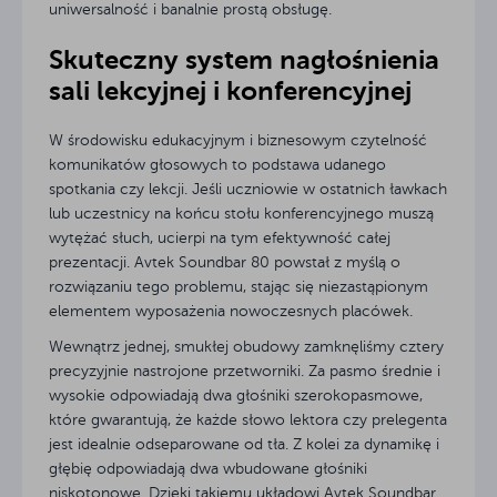
uniwersalność i banalnie prostą obsługę.
Skuteczny system nagłośnienia
sali lekcyjnej i konferencyjnej
W środowisku edukacyjnym i biznesowym czytelność
komunikatów głosowych to podstawa udanego
spotkania czy lekcji. Jeśli uczniowie w ostatnich ławkach
lub uczestnicy na końcu stołu konferencyjnego muszą
wytężać słuch, ucierpi na tym efektywność całej
prezentacji. Avtek Soundbar 80 powstał z myślą o
rozwiązaniu tego problemu, stając się niezastąpionym
elementem wyposażenia nowoczesnych placówek.
Wewnątrz jednej, smukłej obudowy zamknęliśmy cztery
precyzyjnie nastrojone przetworniki. Za pasmo średnie i
wysokie odpowiadają dwa głośniki szerokopasmowe,
które gwarantują, że każde słowo lektora czy prelegenta
jest idealnie odseparowane od tła. Z kolei za dynamikę i
głębię odpowiadają dwa wbudowane głośniki
niskotonowe. Dzięki takiemu układowi Avtek Soundbar