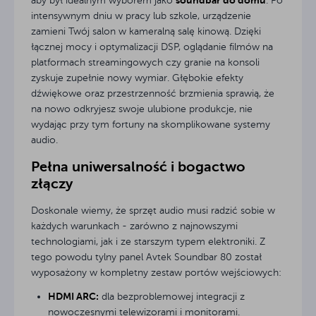
soundbar do domu
aby był idealnym wyborem jako
. Po
intensywnym dniu w pracy lub szkole, urządzenie
zamieni Twój salon w kameralną salę kinową. Dzięki
łącznej mocy i optymalizacji DSP, oglądanie filmów na
platformach streamingowych czy granie na konsoli
zyskuje zupełnie nowy wymiar. Głębokie efekty
dźwiękowe oraz przestrzenność brzmienia sprawią, że
na nowo odkryjesz swoje ulubione produkcje, nie
wydając przy tym fortuny na skomplikowane systemy
audio.
Pełna uniwersalność i bogactwo
złączy
Doskonale wiemy, że sprzęt audio musi radzić sobie w
każdych warunkach - zarówno z najnowszymi
technologiami, jak i ze starszym typem elektroniki. Z
tego powodu tylny panel Avtek Soundbar 80 został
wyposażony w kompletny zestaw portów wejściowych:
HDMI ARC:
dla bezproblemowej integracji z
nowoczesnymi telewizorami i monitorami.