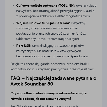
Cyfrowe wejście optyczne (TOSLINK):
gwarantujące
najwyższą, bezstratną jakość przesyłu sygnału audio
z pominięciem zakłóceń elektromagnetycznych.
Wejście liniowe Mini-jack 3.5 mm:
klasyczny
standard, który pozwala na błyskawiczne
podłączenie starszych laptopów, smartfonów,
tabletów czy komputerów stacjonarnych.
Port USB:
umożliwiający odtwarzanie plików
muzycznych lub materiałów dźwiękowych
bezpośrednio z pamięci przenośnej (pendrive’a).
Dzięki tak szerokiej gamie połączeń, problem braku
kompatybilności urządzeń praktycznie przestaje istnieć.
FAQ – Najczęściej zadawane pytania o
Avtek Soundbar 80
Czy soundbar z wbudowanym subwooferem gra
równie dobrze jak ten z zewnętrznym?
Tak. Wbudowanie głośników niskotonowych