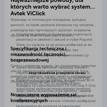
których warto wybrać system
Avtek ViClick
Wybierając to innowacyjne rozwiązanie, zyskujesz
pewność, że każde spotkanie biznesowe czy szkolenie
przebiegnie bez najmniejszych opóźnień. Urządzenie
Urządzenie gwarantuje błyskawiczne rozpoczęcie
wyróżnia się kilkoma kluczowymi atutami:
prezentacji w zaledwie 5 sekund w trybie Plug and
Share, co oznacza, że po prostu podłączasz je do
Specyfikacja techniczna i
portu USB Type-C i od razu działasz, bez
niezawodność łączności
konieczności instalowania oprogramowania czy
bezprzewodowej
sterowników.
Oprócz codziennej wygody, ten nowoczesny transmiter
System pozwala zachować najwyższy standard i
oferuje zaawansowane parametry sprzętowe, które
bezprzewodowe przesyłanie obrazu
wspiera
w
gwarantują stabilność sygnału nawet w wymagającym
jakości UHD 4K (w rozdzielczości do 3840×2160
Nadajnik wykorzystuje stabilne, dwupasmowe Wi-Fi
środowisku biurowym pełnym innych sieci:
przy płynności 30 Hz), co pozwala w pełni
działające na częstotliwościach 2.4 GHz oraz 5 GHz,
wykorzystać potencjał nowoczesnego monitora.
dzięki czemu skutecznie unika zakłóceń i idealnie
Nowoczesne wyposażenie sal
Użytkownicy zyskują pełną swobodę w standardzie
dopasowuje się do infrastruktury sieciowej w
konferencyjnych
BYOM, dzięki czemu kamera i mikrofon podłączone
budynku.
bezpośrednio do monitora są natychmiast