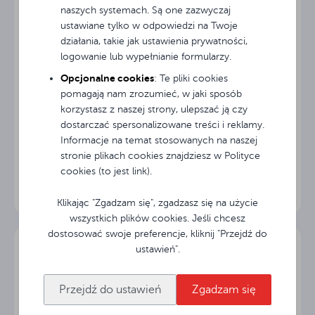
naszych systemach. Są one zazwyczaj
ustawiane tylko w odpowiedzi na Twoje
działania, takie jak ustawienia prywatności,
logowanie lub wypełnianie formularzy.
Opcjonalne cookies
: Te pliki cookies
pomagają nam zrozumieć, w jaki sposób
korzystasz z naszej strony, ulepszać ją czy
dostarczać spersonalizowane treści i reklamy.
Informacje na temat stosowanych na naszej
Licencja na AvtekSign CMS na 12 miesięcy
stronie plikach cookies znajdziesz w Polityce
cookies (to jest link).
Klikając "Zgadzam się", zgadzasz się na użycie
wszystkich plików cookies. Jeśli chcesz
dostosować swoje preferencje, kliknij "Przejdź do
ustawień".
Przejdź do ustawień
Zgadzam się