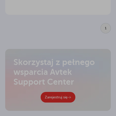
1
Skorzystaj z pełnego
wsparcia Avtek
Support Center
Zarejestruj się