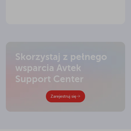
Skorzystaj z pełnego
wsparcia Avtek
Support Center
Zarejestruj się