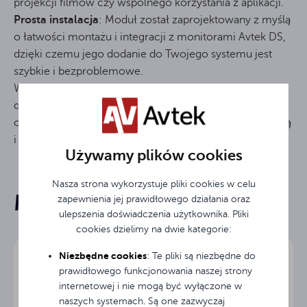
projekcji filmów czy wspólnego korzystania z aplikacji.
Prosta instalacja
: Moduł został zaprojektowany z myślą
o łatwości montażu i integracji z monitorami Avtek DS,
dzięki czemu jego dodanie do Twojego systemu jest
szybkie i bezproblemowe.
Wzbogać swoje doświadczenie z monitorami Avtek DS,
dodając do nich bezprzewodowe możliwości, które
oferuje moduł WiFi/BT. Ciesz się większą elastycznością
i łatwiejszą komunikacją.
Używamy plików cookies
802.11ac/b/g/n/a/ax
Standard WiFi
Nasza strona wykorzystuje pliki cookies w celu
Mogą Cię zainteresować
Częstotliwość
zapewnienia jej prawidłowego działania oraz
2.4GHz/5GHz
WiFi
ulepszenia doświadczenia użytkownika. Pliki
cookies dzielimy na dwie kategorie:
802.11 n/ac
Standard AP
2.4GHz/5GHz
Niezbędne cookies
: Te pliki są niezbędne do
prawidłowego funkcjonowania naszej strony
internetowej i nie mogą być wyłączone w
2 lata
Gwarancja
naszych systemach. Są one zazwyczaj