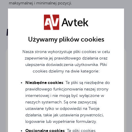
maksymalnej i minimalnej pozycji.
200x200 - 800x600 mm
Standard VESA
Mogą Cię zainteresować
Maksymalne
120 kg
Karta produktu
obciążenie
Używamy plików cookies
Rekomendowany
Nasza strona wykorzystuje pliki cookies w celu
≥ 50 "
rozmiar
zapewnienia jej prawidłowego działania oraz
ulepszenia doświadczenia użytkownika. Pliki
czarny
Kolor
cookies dzielimy na dwie kategorie:
Niezbędne cookies
: Te pliki są niezbędne do
3
Gwarancja (lata)
prawidłowego funkcjonowania naszej strony
internetowej i nie mogą być wyłączone w
naszych systemach. Są one zazwyczaj
ustawiane tylko w odpowiedzi na Twoje
działania, takie jak ustawienia prywatności,
logowanie lub wypełnianie formularzy.
Avtek TS Mobile Stand Next3
Opcjonalne cookies
: Te pliki cookies