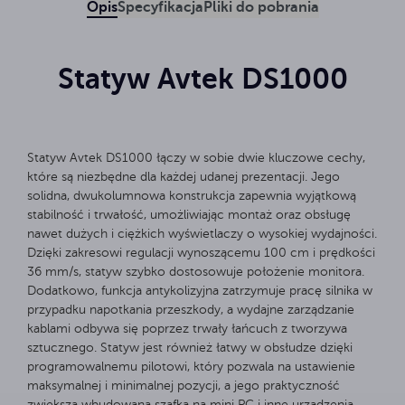
Opis
Specyfikacja
Pliki do pobrania
Statyw Avtek DS1000
Statyw Avtek DS1000 łączy w sobie dwie kluczowe cechy,
które są niezbędne dla każdej udanej prezentacji. Jego
solidna, dwukolumnowa konstrukcja zapewnia wyjątkową
stabilność i trwałość, umożliwiając montaż oraz obsługę
nawet dużych i ciężkich wyświetlaczy o wysokiej wydajności.
Dzięki zakresowi regulacji wynoszącemu 100 cm i prędkości
36 mm/s, statyw szybko dostosowuje położenie monitora.
Dodatkowo, funkcja antykolizyjna zatrzymuje pracę silnika w
przypadku napotkania przeszkody, a wydajne zarządzanie
kablami odbywa się poprzez trwały łańcuch z tworzywa
sztucznego. Statyw jest również łatwy w obsłudze dzięki
programowalnemu pilotowi, który pozwala na ustawienie
maksymalnej i minimalnej pozycji, a jego praktyczność
zwiększa wbudowana szafka na mini PC i inne urządzenia,