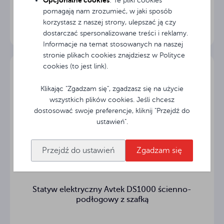
: Te pliki cookies
pomagają nam zrozumieć, w jaki sposób
korzystasz z naszej strony, ulepszać ją czy
dostarczać spersonalizowane treści i reklamy.
Informacje na temat stosowanych na naszej
stronie plikach cookies znajdziesz w Polityce
cookies (to jest link).
Klikając "Zgadzam się", zgadzasz się na użycie
wszystkich plików cookies. Jeśli chcesz
dostosować swoje preferencje, kliknij "Przejdź do
ustawień".
Przejdź do ustawień
Zgadzam się
Statyw elektryczny Avtek DS1000 ścienno-
podłogowy z szafką