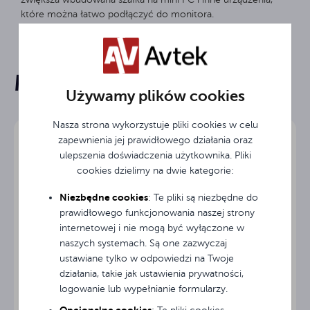
które można łatwo podłączyć do monitora.
200x200 - 800x600 mm
Standard VESA
Mogą Cię zainteresować
Maksymalne
120 kg
Karta produktu
obciążenie
Używamy plików cookies
Rekomendowany
Nasza strona wykorzystuje pliki cookies w celu
≥ 50 "
rozmiar
zapewnienia jej prawidłowego działania oraz
ulepszenia doświadczenia użytkownika. Pliki
czarny
Kolor
cookies dzielimy na dwie kategorie:
Niezbędne cookies
: Te pliki są niezbędne do
3
Gwarancja (lata)
prawidłowego funkcjonowania naszej strony
internetowej i nie mogą być wyłączone w
naszych systemach. Są one zazwyczaj
ustawiane tylko w odpowiedzi na Twoje
działania, takie jak ustawienia prywatności,
logowanie lub wypełnianie formularzy.
Avtek TS Mobile Stand Next3
Opcjonalne cookies