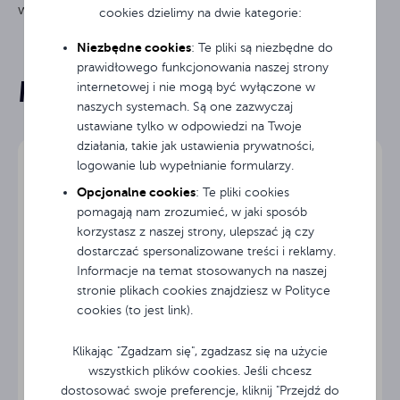
wydajność i łatwość użytkowania.
cookies dzielimy na dwie kategorie:
20 m
Długość
Niezbędne cookies
: Te pliki są niezbędne do
prawidłowego funkcjonowania naszej strony
Mogą Cię zainteresować
HDMI
internetowej i nie mogą być wyłączone w
Wejście
naszych systemach. Są one zazwyczaj
ustawiane tylko w odpowiedzi na Twoje
HDMI
Wyjście
działania, takie jak ustawienia prywatności,
logowanie lub wypełnianie formularzy.
3 lata
Gwarancja
Opcjonalne cookies
: Te pliki cookies
pomagają nam zrozumieć, w jaki sposób
korzystasz z naszej strony, ulepszać ją czy
dostarczać spersonalizowane treści i reklamy.
Informacje na temat stosowanych na naszej
stronie plikach cookies znajdziesz w Polityce
cookies (to jest link).
Klikając "Zgadzam się", zgadzasz się na użycie
wszystkich plików cookies. Jeśli chcesz
Avtek torba do projektora Bag+
dostosować swoje preferencje, kliknij "Przejdź do