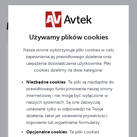
16:9
Format
Mogą Cię zainteresować
Ramowy - składany FOLD
Typ ekranu
Rysunek Techniczny / Technical Drawing / Technische
Zeichnung
Używamy plików cookies
Przekątna
138 "
obrazu
Nasza strona wykorzystuje pliki cookies w celu
Instrukcja obsługi / User Guide / Gebrauchsanweisung
zapewnienia jej prawidłowego działania oraz
Szerokość
324.8 cm
ulepszenia doświadczenia użytkownika. Pliki
ekranu
cookies dzielimy na dwie kategorie:
Wysokość
Niezbędne cookies
193 cm
: Te pliki są niezbędne do
ekranu
prawidłowego funkcjonowania naszej strony
internetowej i nie mogą być wyłączone w
Szerokość
304.8 cm
naszych systemach. Są one zazwyczaj
obrazu
ustawiane tylko w odpowiedzi na Twoje
działania, takie jak ustawienia prywatności,
Wysokość
172.7 cm
logowanie lub wypełnianie formularzy.
Pokrowiec do ekranów Avtek Screen Cover 195
obrazu
cm
Opcjonalne cookies
: Te pliki cookies