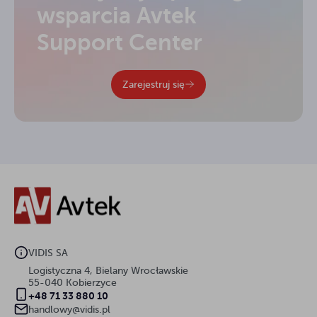
wsparcia Avtek
Support Center
Zarejestruj się
VIDIS SA
Logistyczna 4, Bielany Wrocławskie
55-040 Kobierzyce
+48 71 33 880 10
handlowy@vidis.pl