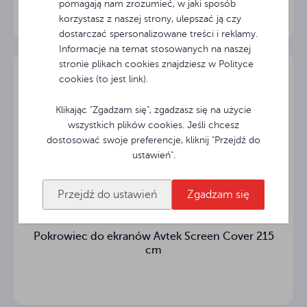
pomagają nam zrozumieć, w jaki sposób
10 cm
Czarny TOP
korzystasz z naszej strony, ulepszać ją czy
dostarczać spersonalizowane treści i reklamy.
Rodzaj
Matt White
Informacje na temat stosowanych na naszej
powierzchni
stronie plikach cookies znajdziesz w Polityce
cookies (to jest link).
160° °
Kąt widzenia
Klikając "Zgadzam się", zgadzasz się na użycie
10 cm
Czarny dół
wszystkich plików cookies. Jeśli chcesz
dostosować swoje preferencje, kliknij "Przejdź do
Długość
ustawień".
0 cm
obudowy
Przejdź do ustawień
Zgadzam się
16.22 kg
Waga (netto)
Materiał
Pokrowiec do ekranów Avtek Screen Cover 215
aluminium
obudowy
cm
Waga (z
28.3 kg
opakowaniem)