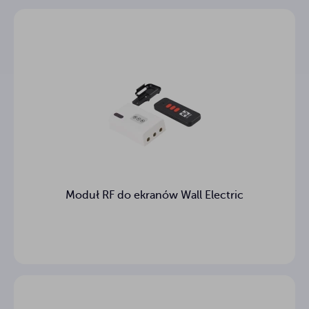
Wysokość
216.9 - 276.9 cm
całkowita
ekranu FOLD
Odległość
dolnej
24.9 - 84.9 cm
krawędzi
ekranu nad
podłogą
Wymiary
119 x 31 x 48 cm
skrzyni (ekran
FOLD)
Moduł RF do ekranów Wall Electric
12.08 kg
Waga skrzyni
Gwarancja
3
(lata)