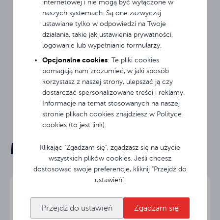
internetowej i nie mogą być wyłączone w
32 urządzeń jednocześnie.
naszych systemach. Są one zazwyczaj
ustawiane tylko w odpowiedzi na Twoje
działania, takie jak ustawienia prywatności,
logowanie lub wypełnianie formularzy.
*minimalne obciążenie sekcji – 15 W; w przypadku
Opcjonalne cookies
: Te pliki cookies
podłączenia do sekcji urządzeń o mniejszej mocy szafka nie
pomagają nam zrozumieć, w jaki sposób
będzie ich zasilała
korzystasz z naszej strony, ulepszać ją czy
dostarczać spersonalizowane treści i reklamy.
Informacje na temat stosowanych na naszej
stronie plikach cookies znajdziesz w Polityce
32 urządzenia
Pojemność
cookies (to jest link).
Mogą Cię zainteresować
Rodzaj
Klikając "Zgadzam się", zgadzasz się na użycie
Sekwencyjne
Karta produktu
ładowania
wszystkich plików cookies. Jeśli chcesz
dostosować swoje preferencje, kliknij "Przejdź do
Czarny
Kolor obudowy
ustawień".
Instrukcja
Odcień niebieskiego
Kolor półek
Przejdź do ustawień
Zgadzam się