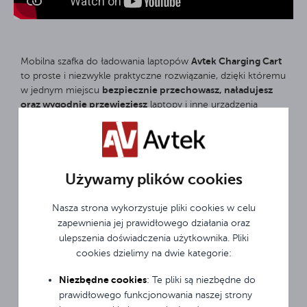
Avtek Charging Cart
Mobilna szafka do ładowania laptopów
to proste i niezwykle praktyczne rozwiązanie, dzięki któremu
bezpiecznie przechowasz, naładujesz
w jednym miejscu
oraz wygodnie przewieziesz
laptopy i inne urządzenia
mobilne między salami.
32
Elegancka, czarna szafka zapewnia przestrzeń na
Używamy plików cookies
urządzenia.
Solidna, stalowa konstrukcja gwarantuje
trwałość i odporność na intensywne użytkowanie, a
Nasza strona wykorzystuje pliki cookies w celu
rozbudowany system zabezpieczeń – inteligentne
zapewnienia jej prawidłowego działania oraz
chłodzenie, ochrona przeciwprzeciążeniowa, przed
ulepszenia doświadczenia użytkownika. Pliki
przebiciami, spięciami i przeładowaniem – dba o
cookies dzielimy na dwie kategorie:
bezpieczeństwo podłączonych urządzeń. Dzięki
wbudowanemu przełącznikowi czasowemu szafka realizuje
Niezbędne cookies
: Te pliki są niezbędne do
sekwencyjne ładowanie
, co chroni instalację elektryczną
prawidłowego funkcjonowania naszej strony
przed przeciążeniem nawet wtedy, gdy podłączonych jest