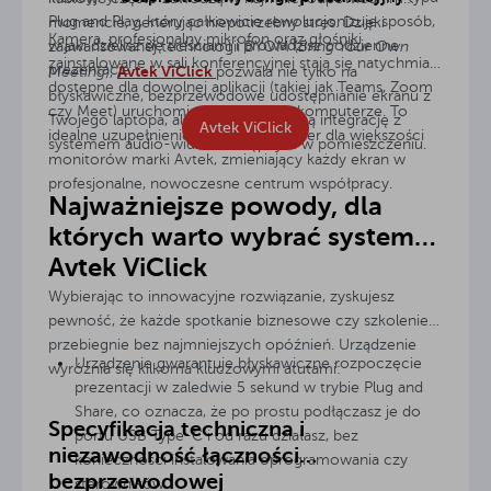
Plug and Play, który całkowicie rewolucjonizuje sposób,
momencie, generując niepotrzebny stres. Dzięki
Kamera, profesjonalny mikrofon oraz głośniki
w jaki dzielisz się treściami i prowadzisz codzienne
zaawansowanej technologii BYOM (
Bring Your Own
zainstalowane w sali konferencyjnej stają się natychmiast
prezentacje.
Avtek ViClick
Meeting
),
pozwala nie tylko na
dostępne dla dowolnej aplikacji (takiej jak Teams, Zoom
błyskawiczne, bezprzewodowe udostępnianie ekranu z
czy Meet) uruchomionej na Twoim komputerze. To
Twojego laptopa, ale również na pełną integrację z
Avtek ViClick
idealne uzupełnienie i naturalny partner dla większości
systemem audio-wideo dostępnym w pomieszczeniu.
monitorów marki Avtek, zmieniający każdy ekran w
profesjonalne, nowoczesne centrum współpracy.
Najważniejsze powody, dla
których warto wybrać system
Avtek ViClick
Wybierając to innowacyjne rozwiązanie, zyskujesz
pewność, że każde spotkanie biznesowe czy szkolenie
przebiegnie bez najmniejszych opóźnień. Urządzenie
Urządzenie gwarantuje błyskawiczne rozpoczęcie
wyróżnia się kilkoma kluczowymi atutami:
prezentacji w zaledwie 5 sekund w trybie Plug and
Share, co oznacza, że po prostu podłączasz je do
Specyfikacja techniczna i
portu USB Type-C i od razu działasz, bez
niezawodność łączności
konieczności instalowania oprogramowania czy
bezprzewodowej
sterowników.