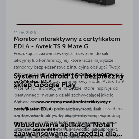
bezprzewodową transmisję
.
11.06.2026
Monitor interaktywny z certyfikatem
EDLA - Avtek TS 9 Mate G
Poszukujesz zaawansowanych rozwiązań do sali
lekcyjnej lub konferencyjnej, które łączą najwyższe
standardy bezpieczeństwa z intuicyjną obsługą? Twoją
System Android 16 i bezpieczny
nowoczesny monitor interaktywny z
odpowiedzią jest
certyfikatem EDLA
, czyli premierowy model Avtek TS 9
sklep Google Play
Mate G. To innowacyjne narzędzie, które inspiruje do
kreatywnego myślenia dzięki zachwycającej jakości
nowoczesny monitor interaktywny z
obrazu i nowoczesnym rozwiązaniom. Intuicyjna
Wybierając
obsługa i doskonała precyzja dotyku naturalnie zachęca
certyfikatem EDLA
, zyskujesz pewność, że
użytkownika do aktywnej współpracy oraz swobodnej
oprogramowanie urządzenia spełnia restrykcyjne
wymiany pomysłów. Z kolei niezawodna wydajność
wymogi. Avtek TS 9 Mate G działa na nowoczesnym
Wbudowana aplikacja Note i
urządzenia pozwala pewnie prowadzić każdy projekt,
Android 16
systemie
. Otrzymujesz maksymalnie
zaawansowane narzędzia dla
prezentację czy lekcję, skupiając pełną uwagę zespołu
intuicyjny interfejs, znany ze smartfonów,