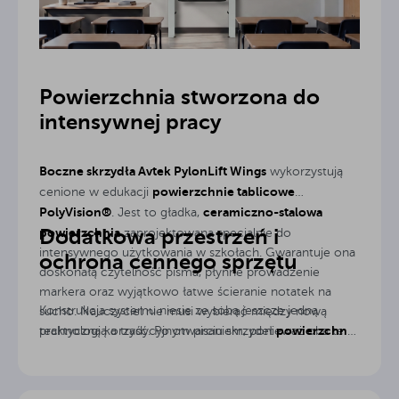
całej klasy podczas prezentacji lub pracy przy tablicach.
Powierzchnia stworzona do
intensywnej pracy
Boczne skrzydła Avtek PylonLift Wings
wykorzystują
powierzchnie tablicowe
cenione w edukacji
PolyVision®
ceramiczno-stalowa
. Jest to gładka,
Dodatkowa przestrzeń i
powierzchnia
zaprojektowana specjalnie do
intensywnego użytkowania w szkołach. Gwarantuje ona
ochrona cennego sprzętu
doskonałą czytelność pisma, płynne prowadzenie
markera oraz wyjątkowo łatwe ścieranie notatek na
Konstrukcja systemu niesie ze sobą jeszcze jedną
sucho. Nauczyciel nie musi wybierać między nową
powierzchnia
technologią a tradycyjnym pisaniem, ponieważ oba te
praktyczną korzyść. Po otwarciu skrzydeł
światy współistnieją obok siebie, pozwalając na naturalny
robocza
drastycznie się zwiększa, dając mnóstwo
przebieg zajęć.
miejsca na rysunki i notatki całej grupy. Jednak po
zamknięciu tablice tworzą zwartą i estetyczną formę. W