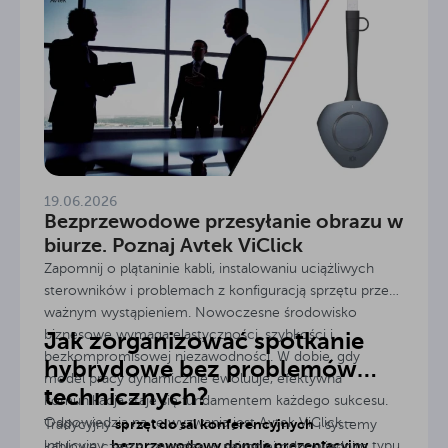
19.06.2026
Bezprzewodowe przesyłanie obrazu w
biurze. Poznaj Avtek ViClick
Zapomnij o plątaninie kabli, instalowaniu uciążliwych
sterowników i problemach z konfiguracją sprzętu przed
ważnym wystąpieniem. Nowoczesne środowisko
biznesowe wymaga elastyczności, szybkości i
Jak zorganizować spotkanie
bezkompromisowej niezawodności. W dobie, gdy
hybrydowe bez problemów
model pracy dynamicznie ewoluuje, efektywna
technicznych?
komunikacja staje się fundamentem każdego sukcesu.
Odpowiedzią na te wyzwania jest Avtek ViClick –
sprzęt do sal konferencyjnych
Tradycyjny
i systemy
bezprzewodowy dongle prezentacyjny
intuicyjny,
typu
kablowe często zawodzą w najmniej odpowiednim