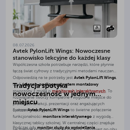
08.07.2026
Avtek PylonLift Wings: Nowoczesne
stanowisko lekcyjne do każdej klasy
Współczesna szkoła potrzebuje narzędzi, które płynnie
łączą świat cyfrowy z tradycyjnymi metodami nauczania.
Avtek PylonLift Wings
Odpowiedzią na te potrzeby jest
,
Tradycja spotyka
ścienno-podłogowy system montażowy
czyli
monitorach interaktywnych
stworzony z myślą o
. To
nowoczesność w jednym
rozwiązanie tworzy kompletne i wygodne miejsce do
miejscu
prowadzenia lekcji, prezentacji oraz angażujących
Avtek PylonLift Wings
System
to świetne połączenie
ćwiczeń grupowych.
monitora interaktywnego
funkcjonalności
z wygodą
klasycznej tablicy szkolnej. W centralnej części znajduje
monitor służy do wyświetlania
Podczas gdy
się miejsce przeznaczone na monitor, natomiast po obu