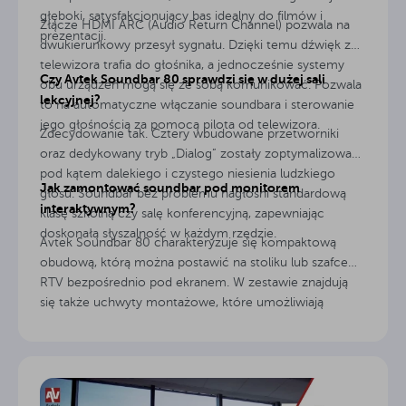
głęboki, satysfakcjonujący bas idealny do filmów i
Złącze HDMI ARC (Audio Return Channel) pozwala na
prezentacji.
dwukierunkowy przesył sygnału. Dzięki temu dźwięk z
telewizora trafia do głośnika, a jednocześnie systemy
Czy Avtek Soundbar 80 sprawdzi się w dużej sali
obu urządzeń mogą się ze sobą komunikować. Pozwala
lekcyjnej?
to na automatyczne włączanie soundbara i sterowanie
jego głośnością za pomocą pilota od telewizora.
Zdecydowanie tak. Cztery wbudowane przetworniki
oraz dedykowany tryb „Dialog” zostały zoptymalizowane
pod kątem dalekiego i czystego niesienia ludzkiego
Jak zamontować soundbar pod monitorem
głosu. Soundbar bez problemu nagłośni standardową
interaktywnym?
klasę szkolną czy salę konferencyjną, zapewniając
doskonałą słyszalność w każdym rzędzie.
Avtek Soundbar 80 charakteryzuje się kompaktową
obudową, którą można postawić na stoliku lub szafce
RTV bezpośrednio pod ekranem. W zestawie znajdują
się także uchwyty montażowe, które umożliwiają
stabilne zawieszenie urządzenia na ścianie.