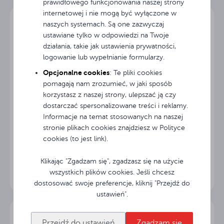
prawidłowego funkcjonowania naszej strony
Przekątna
internetowej i nie mogą być wyłączone w
121 "
obrazu
naszych systemach. Są one zazwyczaj
ustawiane tylko w odpowiedzi na Twoje
Szerokość
działania, takie jak ustawienia prywatności,
270 cm
ekranu
logowanie lub wypełnianie formularzy.
Opcjonalne cookies
: Te pliki cookies
Wysokość
220 cm
pomagają nam zrozumieć, w jaki sposób
ekranu
korzystasz z naszej strony, ulepszać ją czy
dostarczać spersonalizowane treści i reklamy.
Szerokość
260 cm
Informacje na temat stosowanych na naszej
obrazu
stronie plikach cookies znajdziesz w Polityce
cookies (to jest link).
Ekran przenośny ramowy Avtek FOLD 280 (16:9)
Wysokość
146.3 cm
obrazu
Klikając "Zgadzam się", zgadzasz się na użycie
wszystkich plików cookies. Jeśli chcesz
Czarne
dostosować swoje preferencje, kliknij "Przejdź do
5 cm
ramki
boczne
ustawień".
Czarny
68.7 cm
Przejdź do ustawień
Zgadzam się