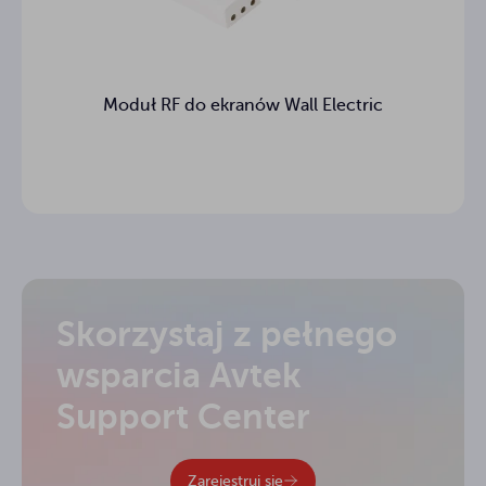
Moduł RF do ekranów Wall Electric
Skorzystaj z pełnego
wsparcia Avtek
Support Center
Zarejestruj się