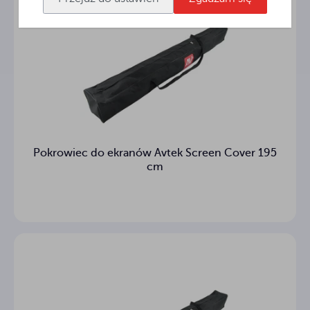
TOP
Czarny
5 cm
dół
Długość
276.9 cm
obudowy
Przekrój
7.5 x 8.3 cm
kasety
Pokrowiec do ekranów Avtek Screen Cover 195
cm
Pozycja
Z lewej strony
zasilania
Waga
13 kg
(netto)
Gwarancja
3
(lata)