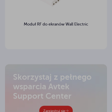
Moduł RF do ekranów Wall Electric
Skorzystaj z pełnego
wsparcia Avtek
Support Center
Zarejestruj się