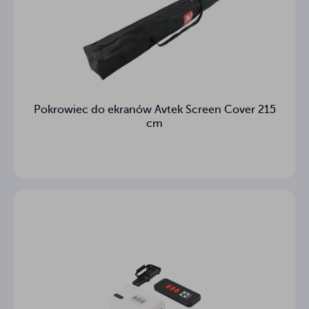
Możliwość
Tak
zabudowy w
suficie
Pozycja
Z lewej strony
zasilania
Pokrowiec do ekranów Avtek Screen Cover 215
cm
14.4 kg
Waga (netto)
Materiał
stal
obudowy
Waga (z
16.3 kg
opakowaniem)
Gwarancja
3
(lata)