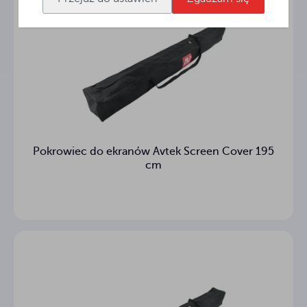
Rodzaj
Matt White
powierzchni
160° °
Kąt widzenia
5 cm
Czarny dół
Długość
309.6 cm
obudowy
Pokrowiec do ekranów Avtek Screen Cover 195
Przekrój
10.5 x 9.5 cm
cm
kasety
Rodzaj
ścienne + bezprzewodowe
sterowania
Tubowy
Rodzaj silnika
Boczne
Nie
napinacze
ekranu