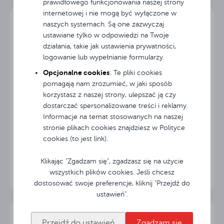
prawidłowego funkcjonowania naszej strony
Przekątna
142.7 "
obrazu
internetowej i nie mogą być wyłączone w
Dane Techniczne / Technical Data / Technische Daten
naszych systemach. Są one zazwyczaj
ustawiane tylko w odpowiedzi na Twoje
Szerokość
300 cm
ekranu
działania, takie jak ustawienia prywatności,
Rysunek Techniczny / Technical Drawing / Technische
logowanie lub wypełnianie formularzy.
Zeichnung
Wysokość
Opcjonalne cookies
227.5 cm
: Te pliki cookies
ekranu
pomagają nam zrozumieć, w jaki sposób
korzystasz z naszej strony, ulepszać ją czy
Szerokość
290 cm
dostarczać spersonalizowane treści i reklamy.
obrazu
Informacje na temat stosowanych na naszej
stronie plikach cookies znajdziesz w Polityce
Wysokość
217.5 cm
cookies (to jest link).
Ekran przenośny ramowy Avtek FOLD 280 (16:9)
obrazu
Klikając "Zgadzam się", zgadzasz się na użycie
Czarne ramki
5 cm
wszystkich plików cookies. Jeśli chcesz
boczne
dostosować swoje preferencje, kliknij "Przejdź do
ustawień".
5 cm
Czarny TOP
Przejdź do ustawień
Zgadzam się