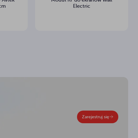
 Avtek
Moduł RF do ekranów Wall
 cm
Electric
Zarejestruj się