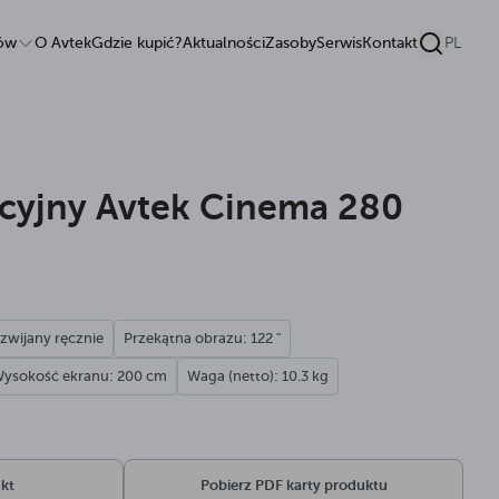
tów
O Avtek
Gdzie kupić?
Aktualności
Zasoby
Serwis
Kontakt
PL
kcyjny Avtek Cinema 280
zwijany ręcznie
Przekątna obrazu: 122 "
ysokość ekranu: 200 cm
Waga (netto): 10.3 kg
kt
Pobierz PDF karty produktu