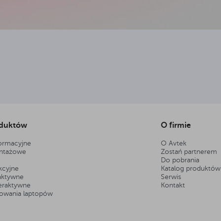
oduktów
O firmie
formacyjne
O Avtek
ntażowe
Zostań partnerem
Do pobrania
kcyjne
Katalog produktów
raktywne
Serwis
teraktywne
Kontakt
dowania laptopów
e