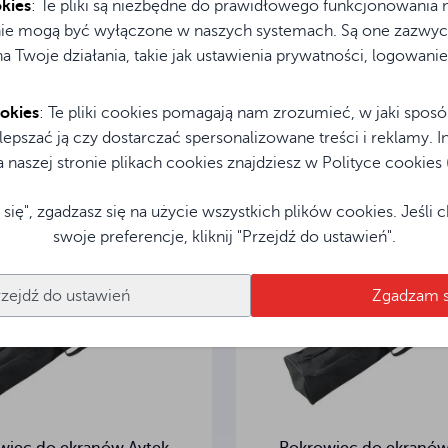
kies
: Te pliki są niezbędne do prawidłowego funkcjonowania n
ręcznie
 nie mogą być wyłączone w naszych systemach. Są one zazwycz
 Twoje działania, takie jak ustawienia prywatności, logowanie
esować
okies
: Te pliki cookies pomagają nam zrozumieć, w jaki sposó
ulepszać ją czy dostarczać spersonalizowane treści i reklamy. 
naszej stronie plikach cookies znajdziesz w Polityce cookies (to
 się", zgadzasz się na użycie wszystkich plików cookies. Jeśli
swoje preferencje, kliknij "Przejdź do ustawień".
rzejdź do ustawień
Zgadzam s