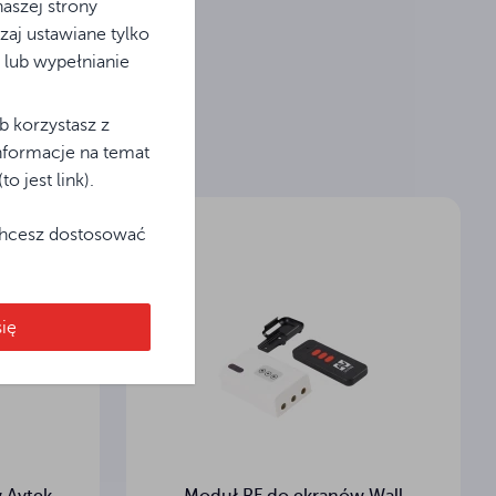
aszej strony
aj ustawiane tylko
 lub wypełnianie
b korzystasz z
Informacje na temat
 jest link).
 chcesz dostosować
ię