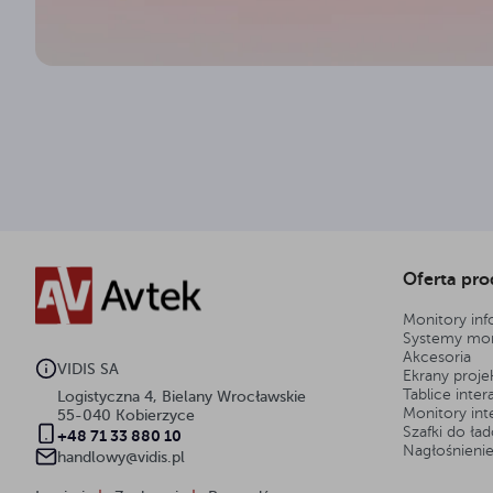
Oferta pr
Monitory in
Systemy mo
Akcesoria
VIDIS SA
Ekrany proje
Tablice inte
Logistyczna 4, Bielany Wrocławskie
Monitory in
55-040 Kobierzyce
Szafki do ła
+48 71 33 880 10
Nagłośnieni
handlowy@vidis.pl