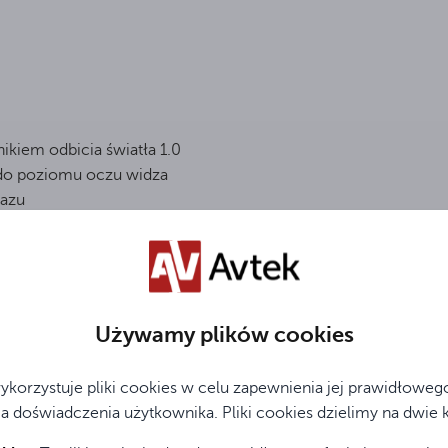
ikiem odbicia światła 1.0
do poziomu oczu widza
razu
HD ready, Full HD oraz 4K
Używamy plików cookies
ykorzystuje pliki cookies w celu zapewnienia jej prawidłowego
a doświadczenia użytkownika. Pliki cookies dzielimy na dwie 