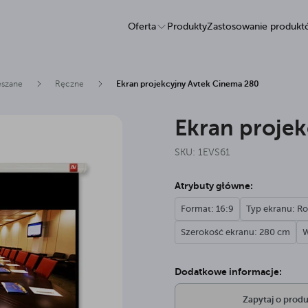
Oferta
Produkty
Zastosowanie produk
eszane
Ręczne
Ekran projekcyjny Avtek Cinema 280
Ekran proje
SKU: 1EVS61
Atrybuty główne:
Format: 16:9
Typ ekranu: Ro
Szerokość ekranu: 280 cm
W
Dodatkowe informacje:
Zapytaj o produ