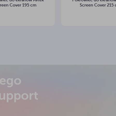
wiec do ekranów Avtek
Pokrowiec do ekranów
reen Cover 195 cm
Screen Cover 215
m
nego
Support