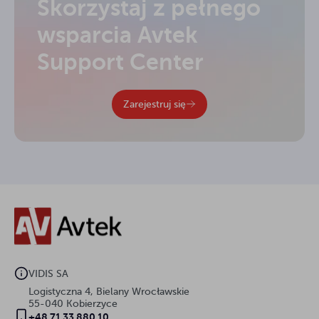
Skorzystaj z pełnego
wsparcia Avtek
Support Center
Zarejestruj się
VIDIS SA
Logistyczna 4, Bielany Wrocławskie
55-040 Kobierzyce
+48 71 33 880 10