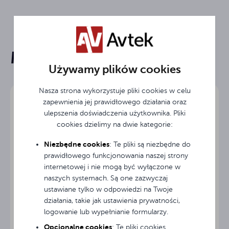
Na trójnogu
Typ ekranu
Mogą Cię zainteresować
Przekątna
111 "
Instrukcja obsługi / User Manual / Gebrauchsanweisung
obrazu
Używamy plików cookies
Szerokość
Nasza strona wykorzystuje pliki cookies w celu
200 cm
Dane Techniczne / Technical Data / Technische Daten
ekranu
zapewnienia jej prawidłowego działania oraz
ulepszenia doświadczenia użytkownika. Pliki
Wysokość
cookies dzielimy na dwie kategorie:
200 cm
ekranu
Niezbędne cookies
: Te pliki są niezbędne do
prawidłowego funkcjonowania naszej strony
Szerokość
200 cm
obrazu
internetowej i nie mogą być wyłączone w
naszych systemach. Są one zazwyczaj
ustawiane tylko w odpowiedzi na Twoje
Wysokość
200 cm
obrazu
działania, takie jak ustawienia prywatności,
logowanie lub wypełnianie formularzy.
Ekran przenośny ramowy Avtek FOLD 280 (16:9)
Rodzaj
Opcjonalne cookies
Matt White
: Te pliki cookies