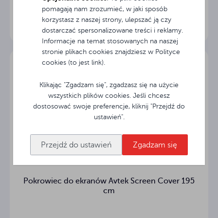
powierzchni
pomagają nam zrozumieć, w jaki sposób
korzystasz z naszej strony, ulepszać ją czy
160° °
Kąt widzenia
dostarczać spersonalizowane treści i reklamy.
Informacje na temat stosowanych na naszej
Przekrój
stronie plikach cookies znajdziesz w Polityce
ø6.5 cm
kasety
cookies (to jest link).
8.6 kg
Waga (netto)
Klikając "Zgadzam się", zgadzasz się na użycie
wszystkich plików cookies. Jeśli chcesz
dostosować swoje preferencje, kliknij "Przejdź do
Materiał
stal
obudowy
ustawień".
Waga (z
9.8 kg
Przejdź do ustawień
Zgadzam się
opakowaniem)
Gwarancja
3
(lata)
Pokrowiec do ekranów Avtek Screen Cover 195
cm