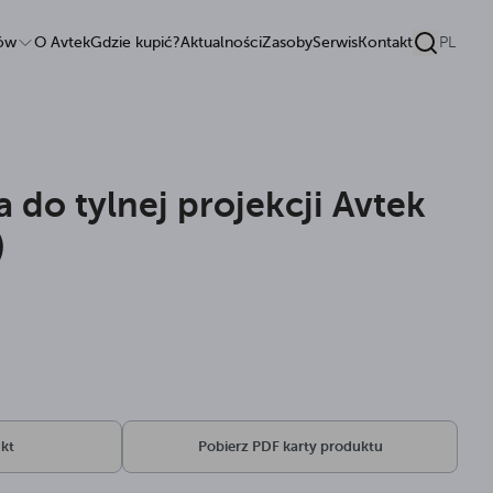
tów
O Avtek
Gdzie kupić?
Aktualności
Zasoby
Serwis
Kontakt
PL
 do tylnej projekcji Avtek
)
kt
Pobierz PDF karty produktu