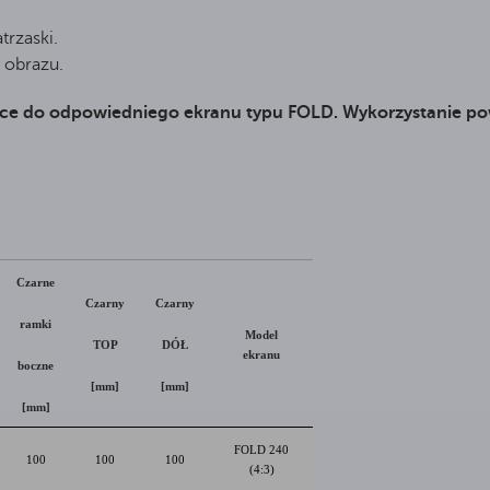
rzaski.
 obrazu.
ące do odpowiedniego ekranu typu FOLD. Wykorzystanie p
Czarne
Czarny
Czarny
ramki
Model
TOP
DÓŁ
ekranu
boczne
[mm]
[mm]
[mm]
FOLD 240
100
100
100
(4:3)