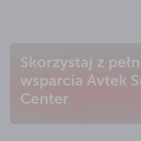
Skorzystaj z peł
wsparcia Avtek 
Center