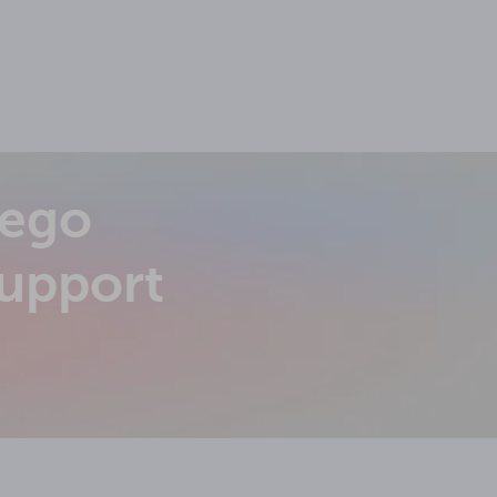
nego
Support