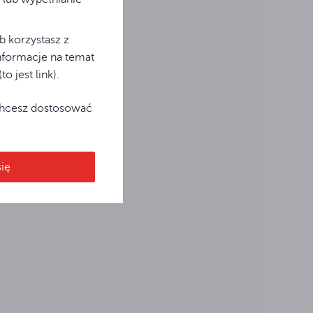
b korzystasz z
Informacje na temat
 jest link).
 chcesz dostosować
ię