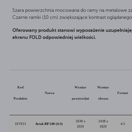
Szara powierzchnia mocowana do ramy na metalowe zat
Czarne ramki (10 cm) zwiększające kontrast oglądanego
Oferowany produkt stanowi wyposażenie uzupełniaj
ekranu FOLD odpowiedniej wielkości.
Kod
Wymiar
Wymiar
Nazwa
Format
Produktu
powierzchni
obrazu
2638 x
2438 x
1EVF21
Avtek RP 240 (4:3)
4:3
2029
1829