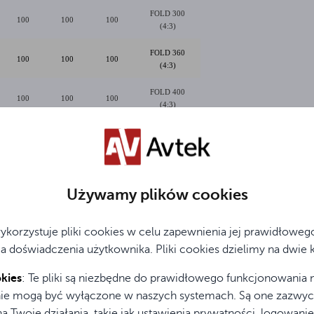
FOLD 300
100
100
100
(4:3)
FOLD 360
100
100
100
(4:3)
FOLD 400
100
100
100
(4:3)
FOLD 500
100
100
100
(4:3)
FOLD 180
Używamy plików cookies
80
80
80
(16:9)
FOLD 220
ykorzystuje pliki cookies w celu zapewnienia jej prawidłowego
100
100
100
(16:9)
a doświadczenia użytkownika. Pliki cookies dzielimy na dwie 
FOLD 280
100
100
100
kies
: Te pliki są niezbędne do prawidłowego funkcjonowania n
(16:9)
 nie mogą być wyłączone w naszych systemach. Są one zazwycz
FOLD 340
 Twoje działania, takie jak ustawienia prywatności, logowanie
100
100
100