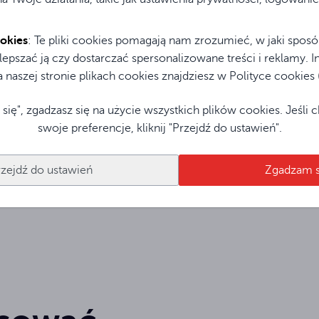
(16:9)
FOLD 380
okies
: Te pliki cookies pomagają nam zrozumieć, w jaki sposó
100
100
100
(16:9)
ulepszać ją czy dostarczać spersonalizowane treści i reklamy. 
naszej stronie plikach cookies znajdziesz w Polityce cookies (to
 się", zgadzasz się na użycie wszystkich plików cookies. Jeśli
swoje preferencje, kliknij "Przejdź do ustawień".
zeba dokupić osobno.
rzejdź do ustawień
Zgadzam s