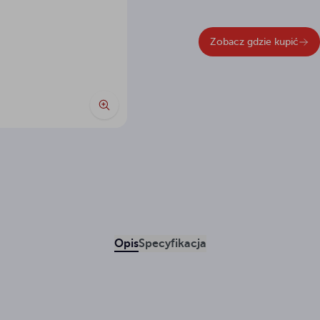
Zobacz gdzie kupić
Opis
Specyfikacja