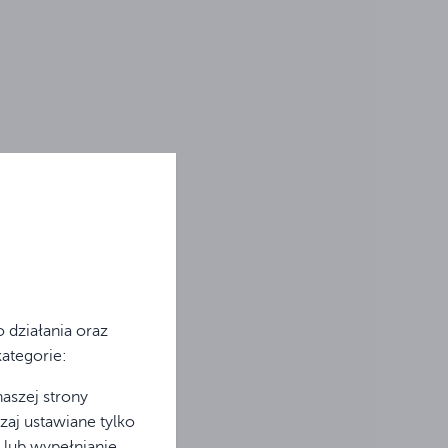
 działania oraz
kategorie:
aszej strony
aj ustawiane tylko
 lub wypełnianie