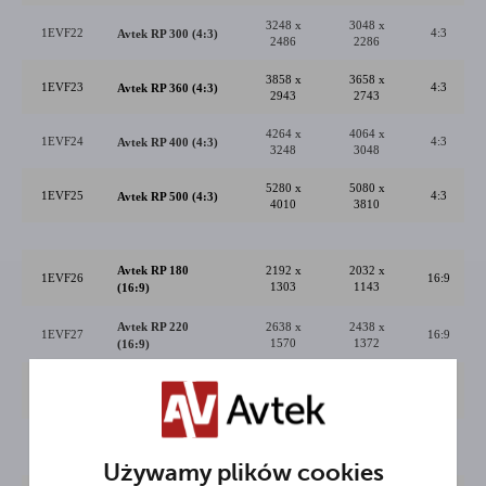
3248 x
3048 x
1EVF22
4:3
A
vtek
RP 300 (4:3)
2486
2286
3858 x
3658 x
1EVF23
4:3
A
vtek
RP 360 (4:3)
2943
2743
4264 x
4064 x
1EVF24
4:3
A
vtek
RP 400 (4:3)
3248
3048
5280 x
5080 x
1EVF25
4:3
A
vtek
RP 500 (4:3)
4010
3810
A
vtek
RP 180
2192 x
2032 x
1EVF26
16:9
1303
1143
(16:9)
A
vtek
RP 220
2638 x
2438 x
1EVF27
16:9
1570
1372
(16:9)
A
vtek
RP 280
3248 x
3048 x
1EVF28
16:9
1930
1727
(16:9)
A
vtek
RP 340
3858 x
3658 x
1EVF29
16:9
2260
2057
(16:9)
Używamy plików cookies