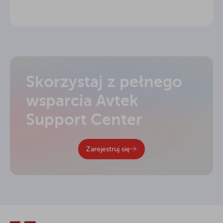
Skorzystaj z pełnego
wsparcia Avtek
Support Center
Zarejestruj się