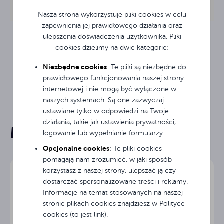
A
vtek
RP 380
4264 x
4064 x
1EVF30
16:9
2490
2286
(16:9)
Nasza strona wykorzystuje pliki cookies w celu
zapewnienia jej prawidłowego działania oraz
ulepszenia doświadczenia użytkownika. Pliki
cookies dzielimy na dwie kategorie:
Gwarancja na produkt: 3 lata
Niezbędne cookies
: Te pliki są niezbędne do
Zdjęcie poglądowe. Produkt nie zawiera ramy, którą trzeba
prawidłowego funkcjonowania naszej strony
dokupić osobno.
internetowej i nie mogą być wyłączone w
naszych systemach. Są one zazwyczaj
ustawiane tylko w odpowiedzi na Twoje
działania, takie jak ustawienia prywatności,
Mogą Cię zainteresować
logowanie lub wypełnianie formularzy.
Opcjonalne cookies
: Te pliki cookies
pomagają nam zrozumieć, w jaki sposób
korzystasz z naszej strony, ulepszać ją czy
dostarczać spersonalizowane treści i reklamy.
Informacje na temat stosowanych na naszej
stronie plikach cookies znajdziesz w Polityce
cookies (to jest link).