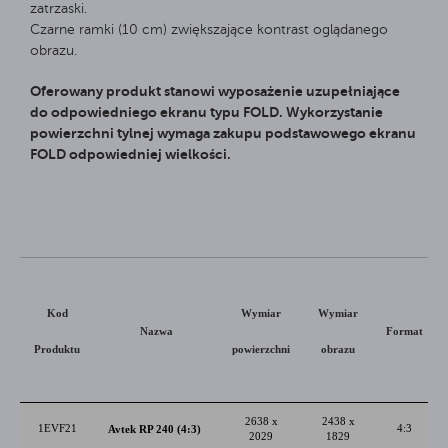
zatrzaski.
Czarne ramki (10 cm) zwiększające kontrast oglądanego
obrazu.
Oferowany produkt stanowi wyposażenie uzupełniające
do odpowiedniego ekranu typu FOLD. Wykorzystanie
powierzchni tylnej wymaga zakupu podstawowego ekranu
FOLD odpowiedniej wielkości.
Kod
Wymiar
Wymiar
Nazwa
Format
Produktu
powierzchni
obrazu
2638 x
2438 x
1EVF21
4:3
Avtek RP 240 (4:3)
2029
1829